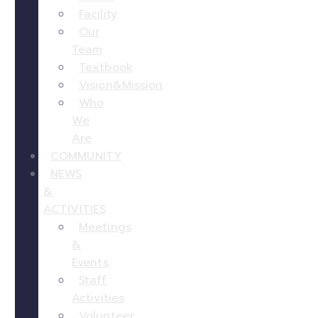
Facility
Our
Team
Textbook
Vision&Mission
Who
We
Are
COMMUNITY
NEWS
&
ACTIVITIES
Meetings
&
Events
Staff
Activities
Volunteer