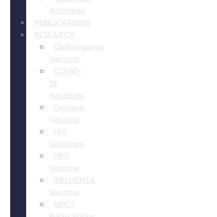
Activities
PUBLICATIONS
RESEARCH
Chikungunya
Vaccine
COVID-
19
Vaccines
Dengue
Vaccine
HIV
Vaccines
HPV
Vaccine
INFLUENZA
Vaccine
NRCT
Publications