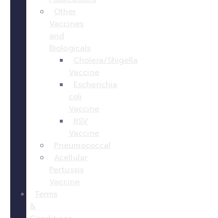
Other
Vaccines
and
Biologicals
Cholera/Shigella
Vaccine
Escherichia
coli
Vaccine
RSV
Vaccine
Pneumococcal
Acellular
Pertussis
Vaccine
Terms
&