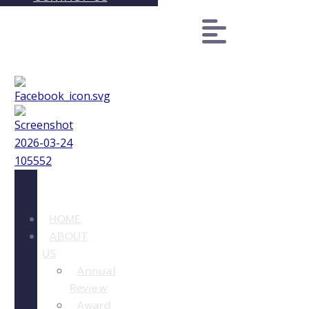
HOME
ABOUT
US
Annual
Review
Award