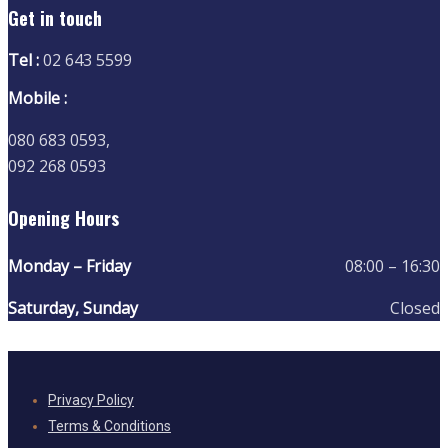
Get in touch
Tel :
02 643 5599
Mobile :
080 683 0593,
092 268 0593
Opening Hours
Monday – Friday
08:00 – 16:30
Saturday, Sunday
Closed
Privacy Policy
Terms & Conditions